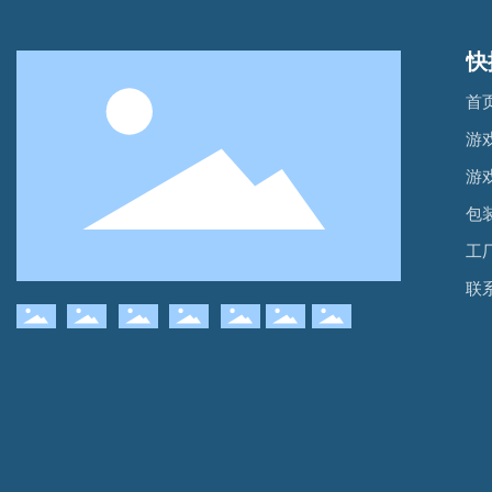
快
首
游
游
包
工
联