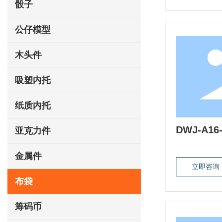
骰子
公仔模型
木头件
吸塑内托
纸质内托
DWJ-A16-
亚克力件
金属件
立即咨询
布袋
筹码币