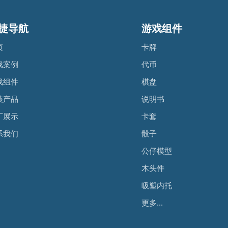
捷导航
游戏组件
页
卡牌
戏案例
代币
戏组件
棋盘
装产品
说明书
厂展示
卡套
系我们
骰子
公仔模型
木头件
吸塑内托
更多...